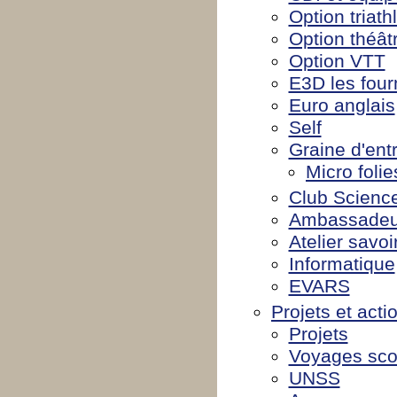
Option triath
Option théât
Option VTT
E3D les four
Euro anglais
Self
Graine d'ent
Micro folie
Club Scienc
Ambassadeu
Atelier savoi
Informatique
EVARS
Projets et acti
Projets
Voyages sco
UNSS