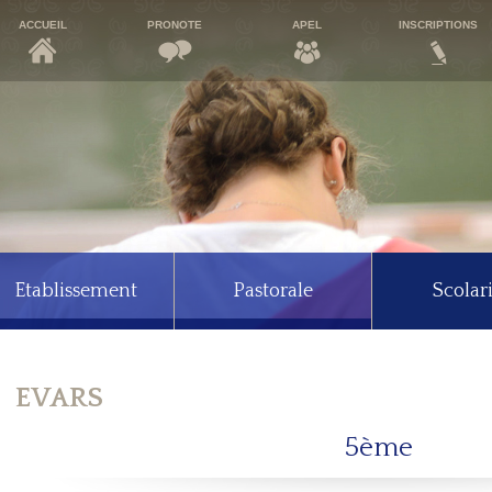
ACCUEIL
PRONOTE
APEL
INSCRIPTIONS
Etablissement
Pastorale
Scolari
EVARS
5ème