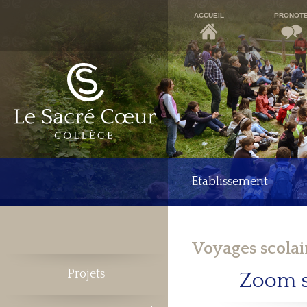
ACCUEIL
PRONOT
Etablissement
Voyages scolai
Projets
Zoom s