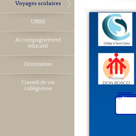
Voyages scolaires
UNSS
Accompagnement
éducatif
Orientation
Conseil de vie
collégienne