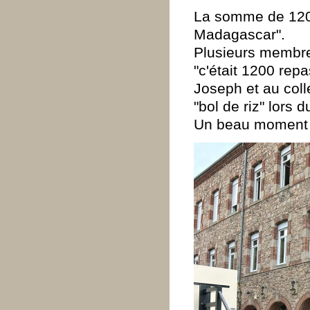
La somme de 1200
Madagascar".
Plusieurs membres
"c'était 1200 repa
Joseph et au coll
"bol de riz" lors 
Un beau moment d